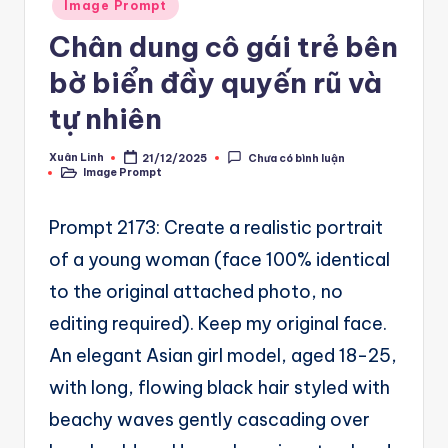
A
Posted
Image Prompt
in
u
Chân dung cô gái trẻ bên
t
bờ biển đầy quyến rũ và
o
tự nhiên
m
Xuân Linh
21/12/2025
Chưa có bình luận
a
Posted
Image Prompt
by
Posted
in
ti
Prompt 2173: Create a realistic portrait
o
of a young woman (face 100% identical
n
to the original attached photo, no
a
editing required). Keep my original face.
n
An elegant Asian girl model, aged 18-25,
d
with long, flowing black hair styled with
Ai
beachy waves gently cascading over
A