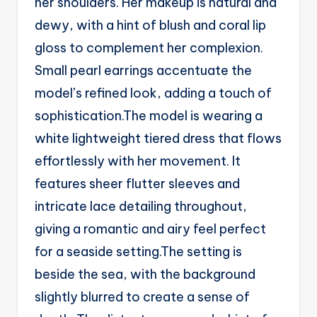
her shoulders. Her makeup is natural and
g
dewy, with a hint of blush and coral lip
e
gloss to complement her complexion.
n
Small pearl earrings accentuate the
ts
model’s refined look, adding a touch of
sophistication.The model is wearing a
white lightweight tiered dress that flows
effortlessly with her movement. It
features sheer flutter sleeves and
intricate lace detailing throughout,
giving a romantic and airy feel perfect
for a seaside setting.The setting is
beside the sea, with the background
slightly blurred to create a sense of