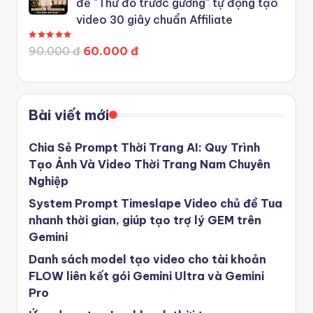
đề "Thử đồ trước gương" tự động tạo
video 30 giây chuẩn Affiliate
Được xếp hạng
5.00
5 sao
90.000 đ
60.000 đ
Bài viết mới
Chia Sẻ Prompt Thời Trang AI: Quy Trình
Tạo Ảnh Và Video Thời Trang Nam Chuyên
Nghiệp
System Prompt Timeslape Video chủ đề Tua
nhanh thời gian, giúp tạo trợ lý GEM trên
Gemini
Danh sách model tạo video cho tài khoản
FLOW liên kết gói Gemini Ultra và Gemini
Pro