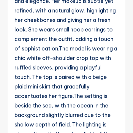
and elegance. Her makeup is subtle yet
g
refined, with a natural glow, highlighting
e
her cheekbones and giving her a fresh
n
look. She wears small hoop earrings to
ts
complement the outfit, adding a touch
of sophistication.The model is wearing a
chic white off-shoulder crop top with
ruffled sleeves, providing a playful
touch. The top is paired with a beige
plaid mini skirt that gracefully
accentuates her figure.The setting is
beside the sea, with the ocean in the
background slightly blurred due to the
shallow depth of field. The lighting is