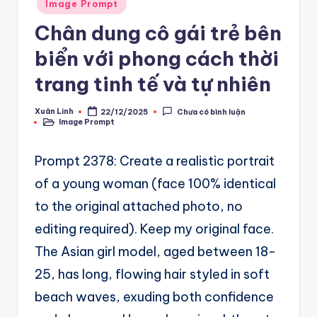
A
Posted
Image Prompt
in
u
Chân dung cô gái trẻ bên
t
biển với phong cách thời
o
trang tinh tế và tự nhiên
m
Xuân Linh
22/12/2025
Chưa có bình luận
a
Posted
Image Prompt
by
Posted
in
ti
Prompt 2378: Create a realistic portrait
o
of a young woman (face 100% identical
n
to the original attached photo, no
a
editing required). Keep my original face.
n
The Asian girl model, aged between 18-
d
25, has long, flowing hair styled in soft
Ai
beach waves, exuding both confidence
A