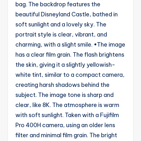
bag. The backdrop features the
g
beautiful Disneyland Castle, bathed in
e
soft sunlight and a lovely sky. The
n
portrait style is clear, vibrant, and
ts
charming, with a slight smile. •The image
has a clear film grain. The flash brightens
the skin, giving it a slightly yellowish-
white tint, similar to a compact camera,
creating harsh shadows behind the
subject. The image tone is sharp and
clear, like 8K. The atmosphere is warm
with soft sunlight. Taken with a Fujifilm
Pro 400H camera, using an older lens
filter and minimal film grain. The bright