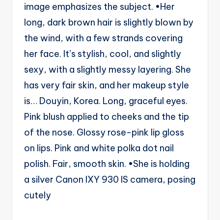
image emphasizes the subject. •Her
long, dark brown hair is slightly blown by
the wind, with a few strands covering
her face. It’s stylish, cool, and slightly
sexy, with a slightly messy layering. She
has very fair skin, and her makeup style
is… Douyin, Korea. Long, graceful eyes.
Pink blush applied to cheeks and the tip
of the nose. Glossy rose-pink lip gloss
on lips. Pink and white polka dot nail
polish. Fair, smooth skin. •She is holding
a silver Canon IXY 930 IS camera, posing
cutely