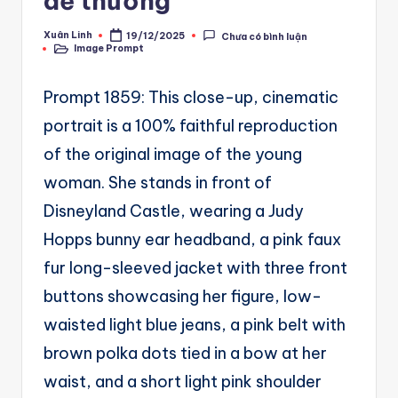
dễ thương
A
u
Xuân Linh
19/12/2025
Chưa có bình luận
Posted
Image Prompt
by
Posted
t
in
o
Prompt 1859: This close-up, cinematic
m
portrait is a 100% faithful reproduction
a
of the original image of the young
ti
woman. She stands in front of
o
Disneyland Castle, wearing a Judy
n
Hopps bunny ear headband, a pink faux
a
fur long-sleeved jacket with three front
n
buttons showcasing her figure, low-
d
waisted light blue jeans, a pink belt with
Ai
brown polka dots tied in a bow at her
waist, and a short light pink shoulder
A