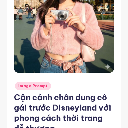
e
m
pl
a
t
e
F
re
e
Posted
Image Prompt
-
in
Cận cảnh chân dung cô
n
gái trước Disneyland với
8
phong cách thời trang
n