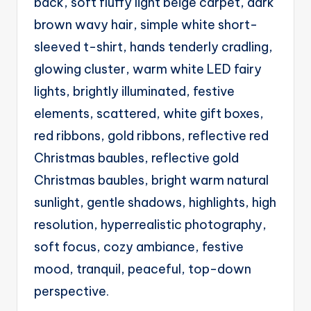
back, soft fluffy light beige carpet, dark
g
brown wavy hair, simple white short-
e
sleeved t-shirt, hands tenderly cradling,
n
glowing cluster, warm white LED fairy
ts
lights, brightly illuminated, festive
elements, scattered, white gift boxes,
red ribbons, gold ribbons, reflective red
Christmas baubles, reflective gold
Christmas baubles, bright warm natural
sunlight, gentle shadows, highlights, high
resolution, hyperrealistic photography,
soft focus, cozy ambiance, festive
mood, tranquil, peaceful, top-down
perspective.