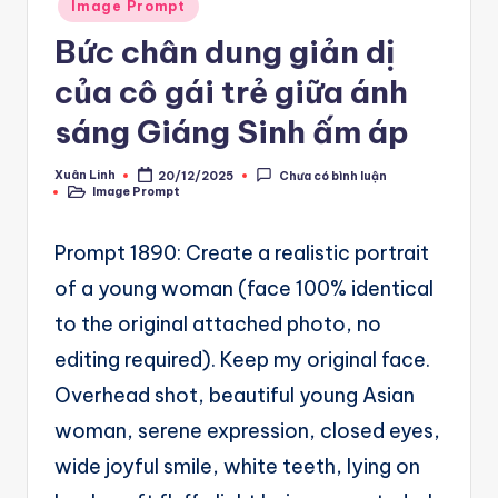
A
Posted
Image Prompt
in
u
Bức chân dung giản dị
t
của cô gái trẻ giữa ánh
o
sáng Giáng Sinh ấm áp
m
Xuân Linh
20/12/2025
Chưa có bình luận
a
Posted
Image Prompt
by
Posted
in
ti
Prompt 1890: Create a realistic portrait
o
of a young woman (face 100% identical
n
to the original attached photo, no
a
editing required). Keep my original face.
n
Overhead shot, beautiful young Asian
d
woman, serene expression, closed eyes,
Ai
wide joyful smile, white teeth, lying on
A